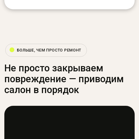
Честно скажем, что
можно восстановить
Подскажем стоимость
и сроки работ
Отправьте фото для
оценки
Add files