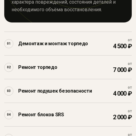
характера повреждений, состояния деталей и
необходимого объёма восстановления.
Я ознакомлен с
политикой конфиденциальности
и
даю
согласие
на обработку персональных данных
Получить консультацию
от
Демонтаж и монтаж торпедо
01
4 500 ₽
от
Ремонт торпедо
02
7 000 ₽
НАШИ РАБОТЫ
от
Ремонт подушек безопасности
Результат видно в деталях
03
4 000 ₽
До
После
от
Ремонт блоков SRS
04
2 000 ₽
от