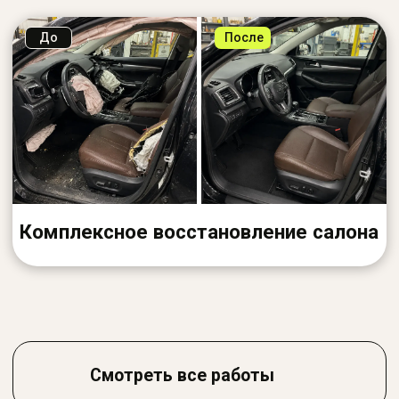
Спасибо за восстановление салона! Всё
сделано аккуратно, даже строчка на руле
как новая. Салон выглядит на 100%
Дмитрий П.
Kia Sportage
Отправлял торпеду из другого города.
Получил обратно как новую. Отличный
сервис и поддержка!
Алексей Л.
Toyota Camry
Ремонтировали безопасность после ДТП.
Всё чётко, быстро и без лишних вопросов.
Рекомендую!