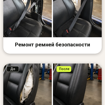
Сохраняем заводской вид салона
Мы восстанавливаем элементы так, чтобы они
выглядели и ощущались как до происшествия.
Используем проверенные материалы и
технологии, уделяем внимание мелочам — от
строчки и фактуры до чистоты и запаха в
салоне
Подбор фактуры и цвета
Точно подбираем материалы под оригинал —
пластик, кожу, ткань, строчки
Работаем с другими городами
Принимаем заказы из других городов —
отправляйте детали удобной транспортной
компанией