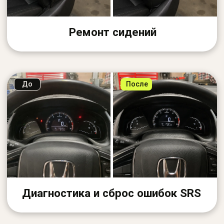
Комплексный подход
Ремонтируем не только подушки, но и
сопутствующие элементы салона
Гарантия на работы
Предоставляем гарантию на все выполненные
работы и используемые материалы
ЧТО ГОВОРЯТ КЛИЕНТЫ
Когда важно сделать
аккуратно
Игорь К.
BMW X5